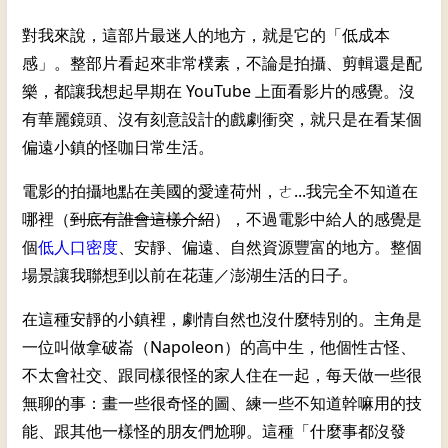
對我來說，這部片最迷人的地方，就是它的「低成本
感」。整部片看起來非常樸素，不論是拍攝、剪輯還是配
樂，都讓我想起早期在 YouTube 上面看影片的感覺。沒
有華麗鏡頭、沒有刻意設計的戲劇衝突，就只是在看某個
偏遠小鎮的怪咖日常生活。
電影的拍攝地點在美國的愛達荷州，ㄜ...我完全不知道在
哪裡（
到底有誰會這樣介紹
），不過電影中給人的感覺是
個
低人口密度
、安靜、偏遠、自然資源豐富的地方。整個
場景讓我聯想到以前在花蓮／澎湖生活的日子。
在這種安靜的小鎮裡，劇情自然也沒什麼特別的。主角是
一位叫做拿破崙（Napoleon）的高中生，他個性古怪、
不太會社交、跟同樣很怪的家人住在一起，每天做一些很
無聊的事：畫一些很奇怪的圖、練一些不知道幹嘛用的技
能、跟其他一樣怪的朋友們尬聊。這種「什麼事都沒發