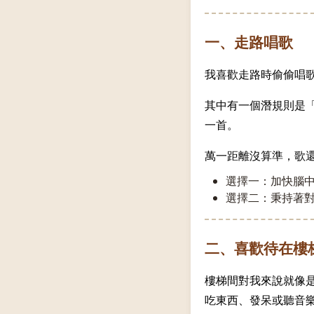
一、走路唱歌
我喜歡走路時偷偷唱
其中有一個潛規則是
一首。
萬一距離沒算準，歌
選擇一：加快腦中
選擇二：秉持著
二、喜歡待在樓
樓梯間對我來說就像
吃東西、發呆或聽音