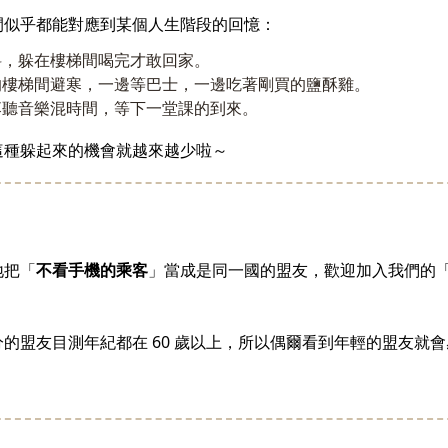
間似乎都能對應到某個人生階段的回憶：
料，躲在樓梯間喝完才敢回家。
的樓梯間避寒，一邊等巴士，一邊吃著剛買的鹽酥雞。
落聽音樂混時間，等下一堂課的到來。
這種躲起來的機會就越來越少啦～
地把「
不看手機的乘客
」當成是同一國的盟友，歡迎加入我們的
的盟友目測年紀都在 60 歲以上，所以偶爾看到年輕的盟友就