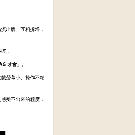
輪流出牌、互相拆塔，
深刻。
G 才會
」。
遊戲螢幕小、操作不精
也感受不出來的程度，