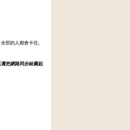
，全部的人都會卡住。
延遲把網路同步給藏起
。