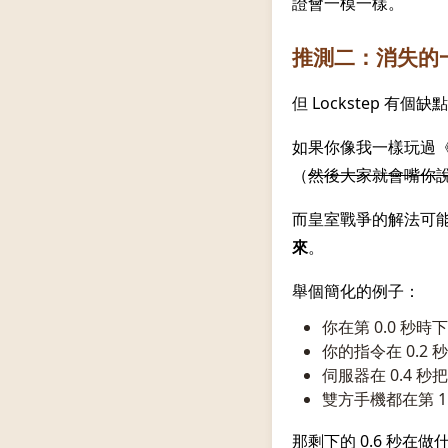
證會一模一樣。
推測二：消失的
但 Lockstep 
如果你像我一樣玩過《
（
然後大家就會嘴你
而皇室戰爭的解法可
來
。
舉個簡化的例子：
你在第 0.0 秒
你的指令在 0.2
伺服器在 0.4 
雙方手機都在第 1
那剩下的 0.6 秒