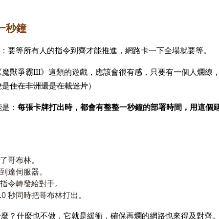
一秒鐘
有個缺點：要等所有人的指令到齊才能推進，網路卡一下全場就要等。
魔獸爭霸III》這類的遊戲，應該會很有感，只要有一個人爛線
說是住在非洲還是在載迷片
）
能是：
每張卡牌打出時，都會有整整一秒鐘的部署時間，用這個
時下了哥布林。
 秒到達伺服器。
秒把指令轉發給對手。
.0 秒同時把哥布林打出。
在做什麼？什麼也不做，它就是緩衝，確保再爛的網路也來得及對齊