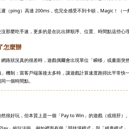
（ping）高達 200ms，也完全感受不到卡頓，Magic！（一般遊
）
較沒那麼吃手速，更多的是在比出牌順序、位置、時間點這些心
了怎麼辦
，網路狀況真的很差時，遊戲偶爾會出現單位「瞬移」或畫面突
幀」機制：當客戶端落後太多時，讓遊戲計算速度跑得比平常快
回同一個時間點。
很好玩，但本質上是一個「Pay to Win」的遊戲（或很肝）
to Play」的玩法啦，例如裡面有個「競技場模式」與「經典模